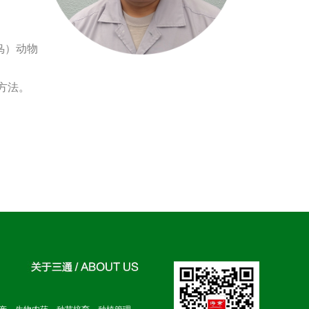
鸟）动物
方法。