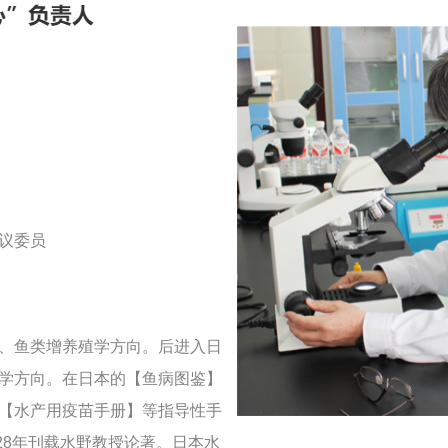
议委员
、鱼类增养殖学方向。后进入日
学方向。在日本的【鱼病图鉴】
【水产用疫苗手册】等指导性手
续28年刊载水野教授论著。日本水