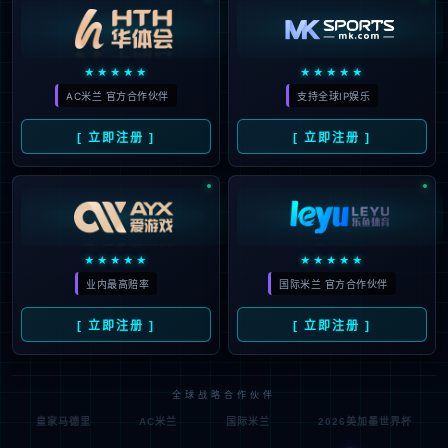
★★★★★
★★★★★
AC米兰 官方合作伙伴
支持全球IP娱乐
[ 立即注册 ]
[ 立即注册 ]
★★★★★
★★★★★
业内最高赔率
国际米兰 官方合作伙伴
[ 立即注册 ]
[ 立即注册 ]
全球战略合作伙伴
皇家马德里
AC米兰
国际米兰
2026美加墨世界杯