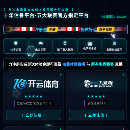
[ 华人市场最大的线上娱乐服务供应商 ]
十年信誉平台·五大联赛官方指定平台
在线玩家: 8263214
🎮
注册送
祝君好运
单包赔
彩金
首单包赔
🍁
🍁
🍁
⚽
🎮
🃏
🀄️
🎰
🎲
电子老虎机
体育竞猜
电竞竞猜
澳门真人赌场
彩票棋牌娱乐
📺注册实名即送体验金即可观看
海量体育直播
与
所有电竞赛事
直播
⚽
★★★★★
★★★★★
皇家马德里 官方合作伙伴
首存返利68%
🃏
[ 立即注册 ]
[ 立即注册 ]